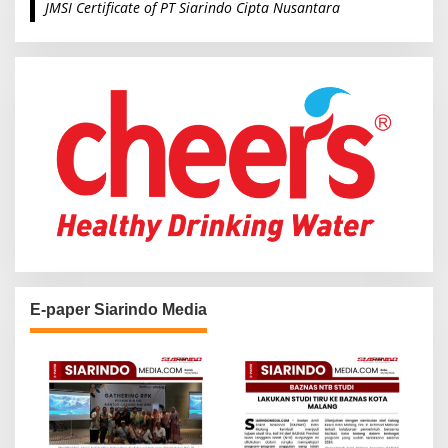
JMSI Certificate of PT Siarindo Cipta Nusantara
h
f
o
r
:
E-paper Siarindo Media