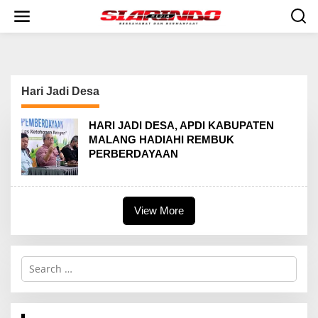
S
k
i
p
t
o
c
Hari Jadi Desa
o
n
t
HARI JADI DESA, APDI KABUPATEN
e
MALANG HADIAHI REMBUK
n
PERBERDAYAAN
t
View More
S
e
a
r
c