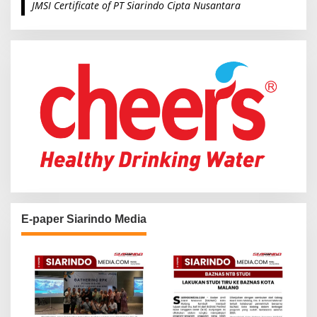
JMSI Certificate of PT Siarindo Cipta Nusantara
h
f
o
r
:
E-paper Siarindo Media