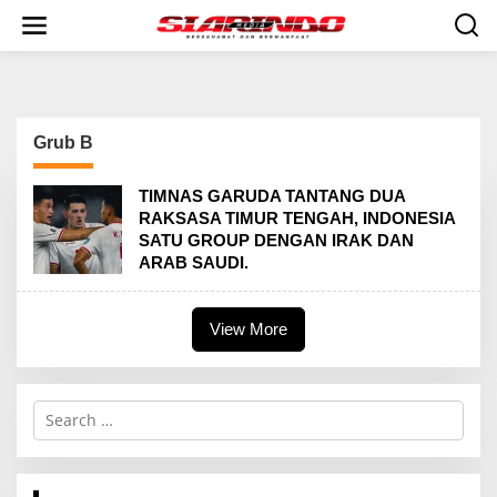
S
k
i
p
t
o
c
Grub B
o
n
t
TIMNAS GARUDA TANTANG DUA
e
RAKSASA TIMUR TENGAH, INDONESIA
n
SATU GROUP DENGAN IRAK DAN
t
ARAB SAUDI.
View More
S
e
a
r
c