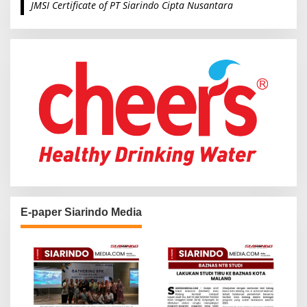
JMSI Certificate of PT Siarindo Cipta Nusantara
h
f
o
r
:
E-paper Siarindo Media