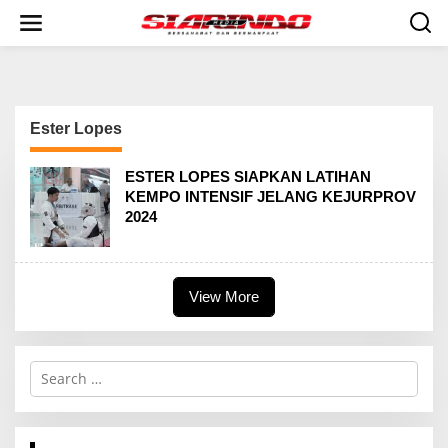
S
k
i
p
t
o
c
Ester Lopes
o
n
t
ESTER LOPES SIAPKAN LATIHAN
e
KEMPO INTENSIF JELANG KEJURPROV
n
2024
t
View More
S
e
a
r
c