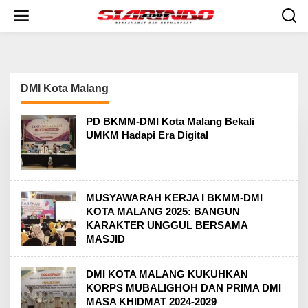
S
k
i
p
t
o
c
DMI Kota Malang
o
n
t
PD BKMM-DMI Kota Malang Bekali
e
UMKM Hadapi Era Digital
n
t
MUSYAWARAH KERJA I BKMM-DMI
KOTA MALANG 2025: BANGUN
KARAKTER UNGGUL BERSAMA
MASJID
DMI KOTA MALANG KUKUHKAN
KORPS MUBALIGHOH DAN PRIMA DMI
MASA KHIDMAT 2024-2029