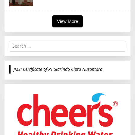
View More
S
e
a
r
c
JMSI Certificate of PT Siarindo Cipta Nusantara
h
f
o
r
: