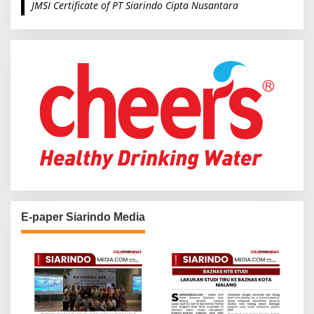
JMSI Certificate of PT Siarindo Cipta Nusantara
h
f
o
r
:
E-paper Siarindo Media