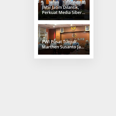
JMSI Jatim Dilantik,
Perkuat Media Siber
Berkualitas
PWI Pusat Tunjuk
Marthen Susanto Jadi
Sekjen Baru