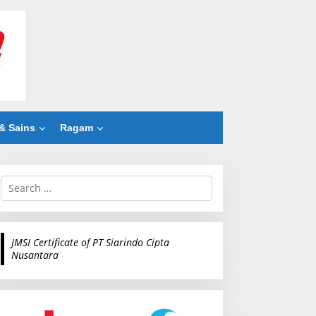
& Sains
Ragam
S
e
a
r
c
JMSI Certificate of PT Siarindo Cipta
h
Nusantara
f
o
r
: