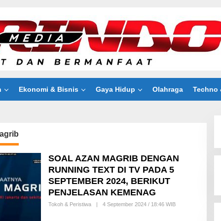
n
Ekonomi & Bisnis
Gaya Hidup
Olahraga
Techno 
agrib
SOAL AZAN MAGRIB DENGAN
RUNNING TEXT DI TV PADA 5
SEPTEMBER 2024, BERIKUT
PENJELASAN KEMENAG
Tokoh & Peristiwa
|
4 September 2024 / 18:46 WIB
B
Y
R