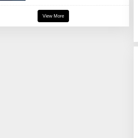
E
D
A
View More
K
S
I