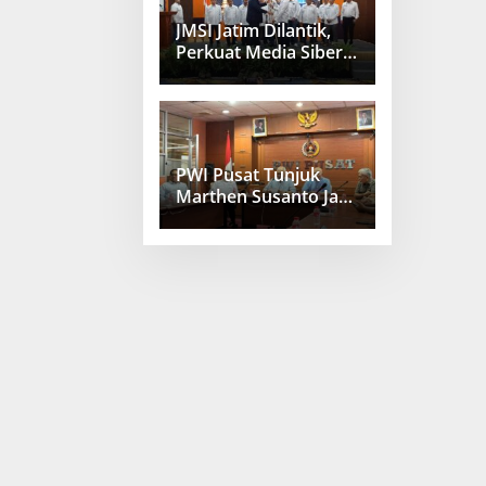
JMSI Jatim Dilantik,
Perkuat Media Siber
Berkualitas
PWI Pusat Tunjuk
Marthen Susanto Jadi
Sekjen Baru