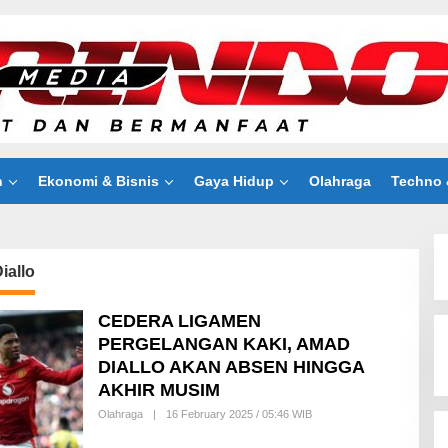
n
Ekonomi & Bisnis
Gaya Hidup
Olahraga
Techno 
iallo
CEDERA LIGAMEN
PERGELANGAN KAKI, AMAD
DIALLO AKAN ABSEN HINGGA
AKHIR MUSIM
Olahraga
|
16 February 2025 / 05:46 WIB
B
Y
D