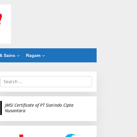
& Sains
Ragam
S
e
a
r
c
JMSI Certificate of PT Siarindo Cipta
h
Nusantara
f
o
r
: