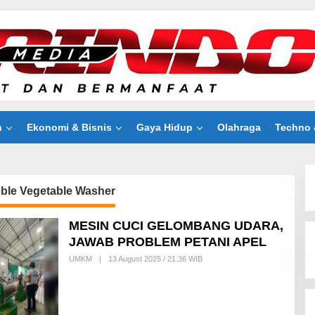
n
Ekonomi & Bisnis
Gaya Hidup
Olahraga
Techno 
ble Vegetable Washer
MESIN CUCI GELOMBANG UDARA,
JAWAB PROBLEM PETANI APEL
UMKM
|
13 August 2025 / 21:36 WIB
B
Y
R
E
D
A