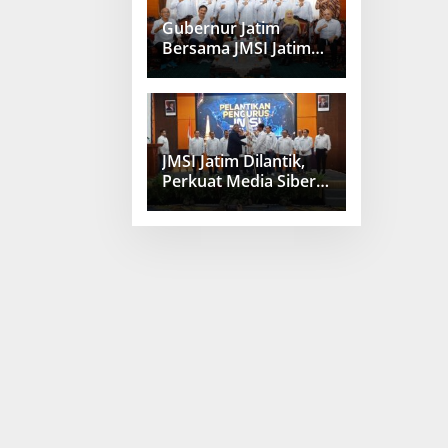
Gubernur Jatim
Bersama JMSI Jatim
Bahas Penguatan
Media Berkualitas
JMSI Jatim Dilantik,
Perkuat Media Siber
Berkualitas