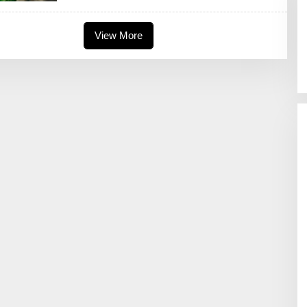
K
S
I
View More