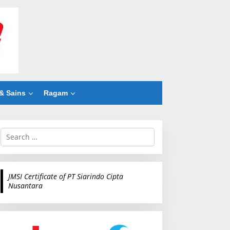
& Sains
Ragam
S
e
a
r
c
JMSI Certificate of PT Siarindo Cipta
h
Nusantara
f
o
r
: