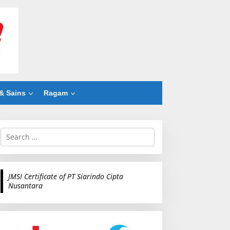
& Sains
Ragam
S
e
a
r
c
JMSI Certificate of PT Siarindo Cipta
h
Nusantara
f
o
r
: