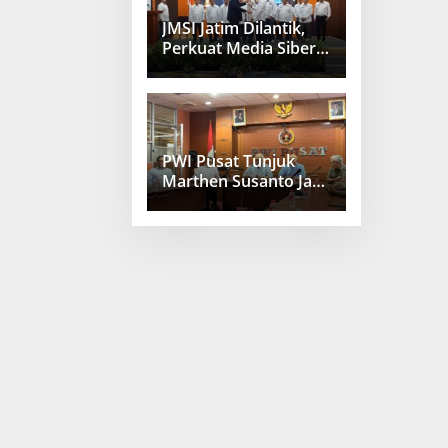
JMSI Jatim Dilantik,
Perkuat Media Siber
Berkualitas
PWI Pusat Tunjuk
Marthen Susanto Jadi
Sekjen Baru