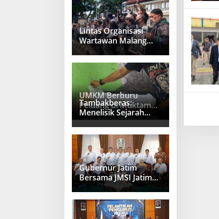
Lintas Organisasi
Wartawan Malang
Raya Gelar Aksi
Protes “Kami Bukan
Londo Ireng”
UMKM Berburu
Tambakberas:
Peluang di Muktamar
Menelisik Sejarah
NU Tambakberas
Memetik Uswah
Gubernur Jatim
Bersama JMSI Jatim
Bahas Penguatan
Media Berkualitas