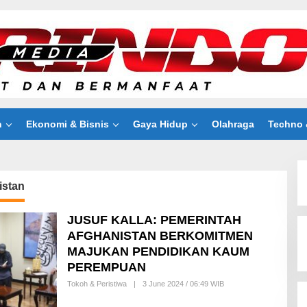
n
Ekonomi & Bisnis
Gaya Hidup
Olahraga
Techno 
istan
JUSUF KALLA: PEMERINTAH
AFGHANISTAN BERKOMITMEN
MAJUKAN PENDIDIKAN KAUM
PEREMPUAN
Tokoh & Peristiwa
|
3 June 2024 / 06:49 WIB
B
Y
R