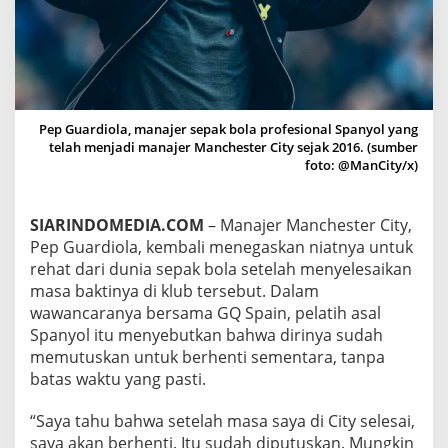
N
A
K
A
N
R
E
Pep Guardiola, manajer sepak bola profesional Spanyol yang
H
telah menjadi manajer Manchester City sejak 2016. (sumber
A
foto: @ManCity/x)
T
P
A
SIARINDOMEDIA.COM
– Manajer Manchester City,
N
J
Pep Guardiola, kembali menegaskan niatnya untuk
A
rehat dari dunia sepak bola setelah menyelesaikan
N
masa baktinya di klub tersebut. Dalam
G
wawancaranya bersama GQ Spain, pelatih asal
U
Spanyol itu menyebutkan bahwa dirinya sudah
S
A
memutuskan untuk berhenti sementara, tanpa
I
batas waktu yang pasti.
T
I
“Saya tahu bahwa setelah masa saya di City selesai,
N
saya akan berhenti. Itu sudah diputuskan. Mungkin
G