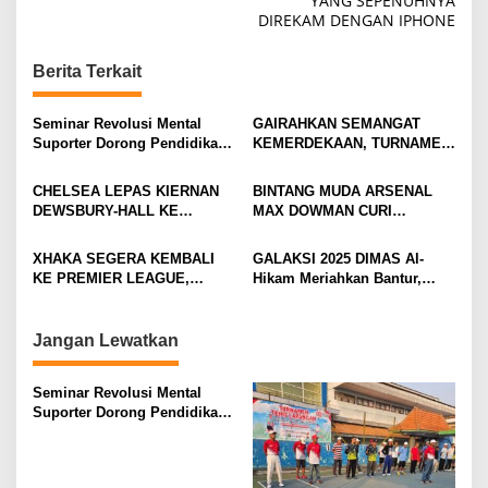
YANG SEPENUHNYA
t
DIREKAM DENGAN IPHONE
n
Berita Terkait
a
v
Seminar Revolusi Mental
GAIRAHKAN SEMANGAT
i
Suporter Dorong Pendidikan
KEMERDEKAAN, TURNAMEN
dan Ekonomi
TENIS ANTAR KLUB SE-
g
MOJOKERTO RAYA RESMI
CHELSEA LEPAS KIERNAN
BINTANG MUDA ARSENAL
a
BERGULIR
DEWSBURY-HALL KE
MAX DOWMAN CURI
t
EVERTON, JALAN BARU
PERHATIAN DI TUR
SANG GELANDANG DIMULAI
PRAMUSIM ASIA
i
XHAKA SEGERA KEMBALI
GALAKSI 2025 DIMAS Al-
KE PREMIER LEAGUE,
Hikam Meriahkan Bantur,
o
GABUNG SUNDERLAND
Tunjukkan Bukti Nyata
n
Pengabdian Santri
Jangan Lewatkan
Seminar Revolusi Mental
Suporter Dorong Pendidikan
dan Ekonomi