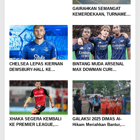
GAIRAHKAN SEMANGAT
KEMERDEKAAN, TURNAMEN
TENIS ANTAR KLUB SE-
MOJOKERTO RAYA RESMI
BERGULIR
CHELSEA LEPAS KIERNAN
BINTANG MUDA ARSENAL
DEWSBURY-HALL KE
MAX DOWMAN CURI
EVERTON, JALAN BARU
PERHATIAN DI TUR
SANG GELANDANG DIMULAI
PRAMUSIM ASIA
XHAKA SEGERA KEMBALI
GALAKSI 2025 DIMAS Al-
KE PREMIER LEAGUE,
Hikam Meriahkan Bantur,
GABUNG SUNDERLAND
Tunjukkan Bukti Nyata
Pengabdian Santri