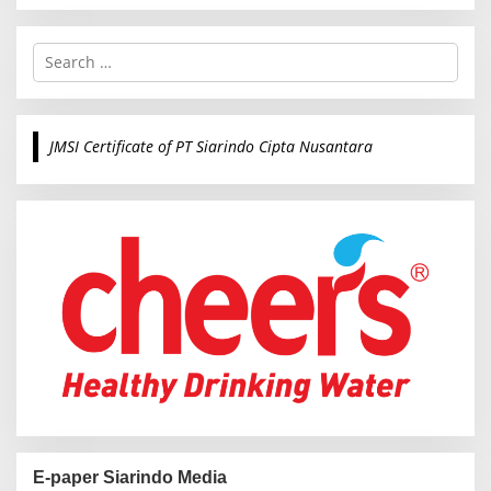
S
e
a
r
c
JMSI Certificate of PT Siarindo Cipta Nusantara
h
f
o
r
:
E-paper Siarindo Media