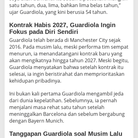
G
satu tahun, dua, lima, bahkan lima belas tahun,”
A
ujar Guardiola, yang kini berusia 54 tahun.
L
K
Kontrak Habis 2027, Guardiola Ingin
A
Fokus pada Diri Sendiri
N
M
Guardiola telah berada di Manchester City sejak
A
2016. Pada musim lalu, meski performa tim sempat
N
menurun, ia menandatangani kontrak baru yang
C
H
akan mengikatnya hingga tahun 2027. Meski begitu,
E
Guardiola menyatakan bahwa setelah kontrak itu
S
selesai, ia ingin beristirahat dan memprioritaskan
T
kehidupan pribadinya.
E
R
C
Ini bukan kali pertama Guardiola mengambil jeda
I
dari dunia kepelatihan. Sebelumnya, ia pernah
T
menjalani masa rehat satu tahun setelah
Y
meninggalkan Barcelona dan sebelum bergabung
dengan Bayern Munich.
Tanggapan Guardiola soal Musim Lalu