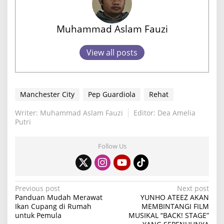
Muhammad Aslam Fauzi
View all posts
Manchester City
Pep Guardiola
Rehat
Writer: Muhammad Aslam Fauzi
Editor: Dea Amelia
Putri
Follow Us
P
Previous post
Next post
Panduan Mudah Merawat
YUNHO ATEEZ AKAN
o
Ikan Cupang di Rumah
MEMBINTANGI FILM
untuk Pemula
MUSIKAL “BACK! STAGE”
s