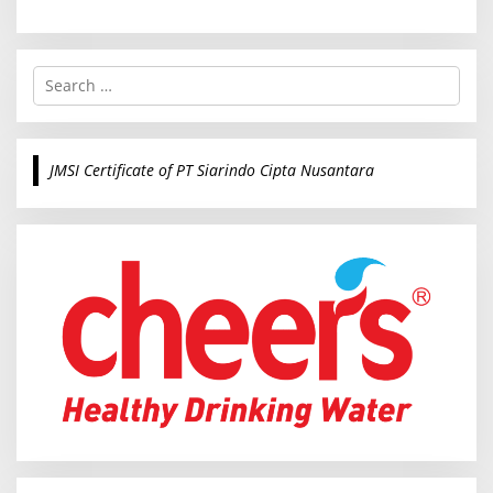
S
e
a
r
c
JMSI Certificate of PT Siarindo Cipta Nusantara
h
f
o
r
: