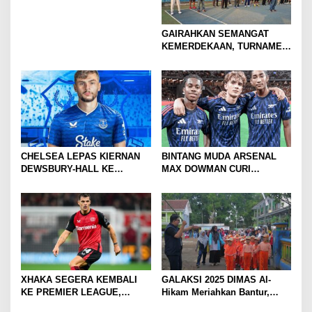
GAIRAHKAN SEMANGAT
KEMERDEKAAN, TURNAMEN
TENIS ANTAR KLUB SE-
MOJOKERTO RAYA RESMI
BERGULIR
CHELSEA LEPAS KIERNAN
BINTANG MUDA ARSENAL
DEWSBURY-HALL KE
MAX DOWMAN CURI
EVERTON, JALAN BARU
PERHATIAN DI TUR
SANG GELANDANG DIMULAI
PRAMUSIM ASIA
XHAKA SEGERA KEMBALI
GALAKSI 2025 DIMAS Al-
KE PREMIER LEAGUE,
Hikam Meriahkan Bantur,
GABUNG SUNDERLAND
Tunjukkan Bukti Nyata