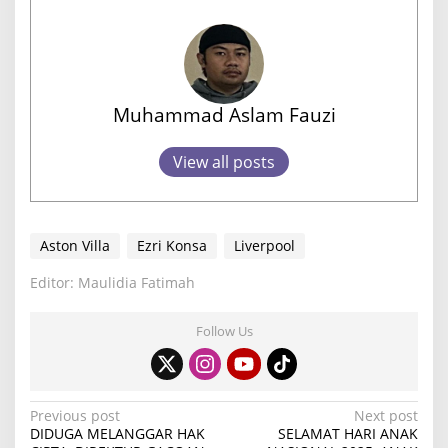
Muhammad Aslam Fauzi
View all posts
Aston Villa
Ezri Konsa
Liverpool
Editor: Maulidia Fatimah
Follow Us
P
Previous post
Next post
DIDUGA MELANGGAR HAK
SELAMAT HARI ANAK