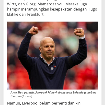
I
Wirtz, dan Giorgi Mamardashvili. Mereka juga
B
hampir merampungkan kesepakatan dengan Hugo
R
Ekitike dari Frankfurt.
A
H
I
M
A
K
O
N
A
T
É
Arne Slot, pelatih Liverpool FC berkebangsaan Belanda (sumber:
liverpoolfc.com)
Namun, Liverpool belum berhenti dan kini