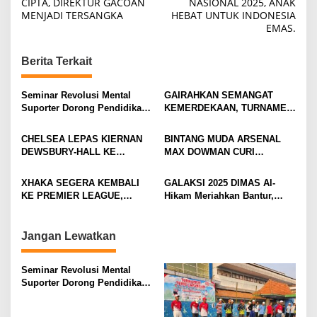
o
CIPTA, DIREKTUR GACOAN
NASIONAL 2025, ANAK
MENJADI TERSANGKA
HEBAT UNTUK INDONESIA
s
EMAS.
t
n
Berita Terkait
a
v
Seminar Revolusi Mental
GAIRAHKAN SEMANGAT
Suporter Dorong Pendidikan
KEMERDEKAAN, TURNAMEN
i
dan Ekonomi
TENIS ANTAR KLUB SE-
MOJOKERTO RAYA RESMI
g
CHELSEA LEPAS KIERNAN
BINTANG MUDA ARSENAL
BERGULIR
DEWSBURY-HALL KE
MAX DOWMAN CURI
a
EVERTON, JALAN BARU
PERHATIAN DI TUR
t
SANG GELANDANG DIMULAI
PRAMUSIM ASIA
XHAKA SEGERA KEMBALI
GALAKSI 2025 DIMAS Al-
i
KE PREMIER LEAGUE,
Hikam Meriahkan Bantur,
GABUNG SUNDERLAND
Tunjukkan Bukti Nyata
o
Pengabdian Santri
n
Jangan Lewatkan
Seminar Revolusi Mental
Suporter Dorong Pendidikan
dan Ekonomi