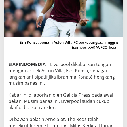
K
O
N
S
A
,
A
N
Ezri Konsa, pemain Aston Villa FC berkebangsaan Inggris
T
(sumber: X/@AVFCOfficial)
I
S
I
SIARINDOMEDIA
– Liverpool dikabarkan tengah
P
A
mengincar bek Aston Villa, Ezri Konsa, sebagai
S
langkah antisipatif jika Ibrahima Konaté hengkang
I
musim panas ini.
K
E
Kabar ini dilaporkan oleh Galicia Press pada awal
P
E
pekan. Musim panas ini, Liverpool sudah cukup
R
aktif di bursa transfer.
G
I
Di bawah pelatih Arne Slot, The Reds telah
A
merekrut Jeremie Frimpong, Milos Kerkez, Florian
N