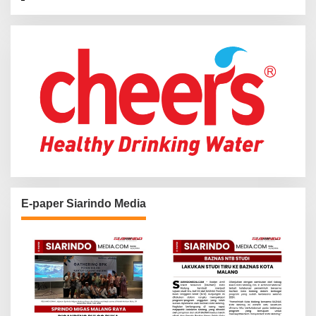
f
o
r
:
E-paper Siarindo Media