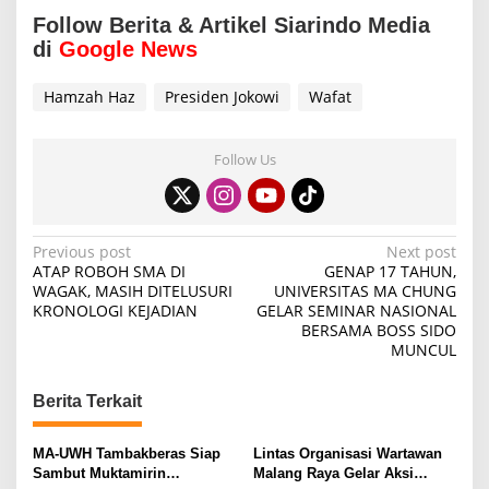
Follow Berita & Artikel Siarindo Media
di
Google News
Hamzah Haz
Presiden Jokowi
Wafat
Follow Us
P
Previous post
Next post
ATAP ROBOH SMA DI
GENAP 17 TAHUN,
o
WAGAK, MASIH DITELUSURI
UNIVERSITAS MA CHUNG
KRONOLOGI KEJADIAN
GELAR SEMINAR NASIONAL
s
BERSAMA BOSS SIDO
t
MUNCUL
n
Berita Terkait
a
v
MA-UWH Tambakberas Siap
Lintas Organisasi Wartawan
i
Sambut Muktamirin
Malang Raya Gelar Aksi