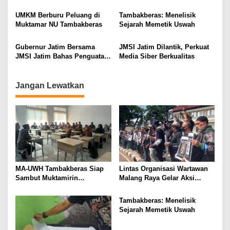
Muktamar NU
Protes “Kami Bukan Londo
g
Ireng”
UMKM Berburu Peluang di
Tambakberas: Menelisik
a
Muktamar NU Tambakberas
Sejarah Memetik Uswah
t
i
Gubernur Jatim Bersama
JMSI Jatim Dilantik, Perkuat
JMSI Jatim Bahas Penguatan
Media Siber Berkualitas
o
Media Berkualitas
n
Jangan Lewatkan
MA-UWH Tambakberas Siap
Lintas Organisasi Wartawan
Sambut Muktamirin
Malang Raya Gelar Aksi
Muktamar NU
Protes “Kami Bukan Londo
Ireng”
Tambakberas: Menelisik
Sejarah Memetik Uswah