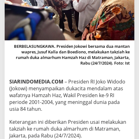
A
Z
W
A
F
A
T
,
BERBELASUNGKAWA. Presiden Jokowi bersama dua mantan
P
wapres, Jusuf Kalla dan Boediono, melakukan takziah ke
R
rumah duka almarhum Hamzah Haz di Matraman, Jakarta,
E
Rabu (24/7/2024). Foto: Ist
S
I
D
SIARINDOMEDIA.COM
– Presiden RI Joko Widodo
E
N
(Jokowi) menyampaikan dukacita mendalam atas
J
wafatnya Hamzah Haz, Wakil Presiden ke-9 RI
O
periode 2001-2004, yang meninggal dunia pada
K
usia 84 tahun.
O
W
I
Keterangan ini diberikan Presiden usai melakukan
S
takziah ke rumah duka almarhum di Matraman,
A
Jakarta, pada Rabu (24/7/2024).
M