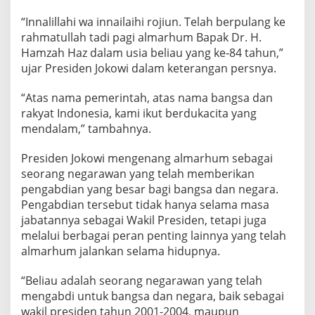
P
“Innalillahi wa innailaihi rojiun. Telah berpulang ke
A
I
rahmatullah tadi pagi almarhum Bapak Dr. H.
K
Hamzah Haz dalam usia beliau yang ke-84 tahun,”
A
ujar Presiden Jokowi dalam keterangan persnya.
N
D
“Atas nama pemerintah, atas nama bangsa dan
U
K
rakyat Indonesia, kami ikut berdukacita yang
A
mendalam,” tambahnya.
C
I
Presiden Jokowi mengenang almarhum sebagai
T
seorang negarawan yang telah memberikan
A
pengabdian yang besar bagi bangsa dan negara.
Pengabdian tersebut tidak hanya selama masa
jabatannya sebagai Wakil Presiden, tetapi juga
melalui berbagai peran penting lainnya yang telah
almarhum jalankan selama hidupnya.
“Beliau adalah seorang negarawan yang telah
mengabdi untuk bangsa dan negara, baik sebagai
wakil presiden tahun 2001-2004, maupun