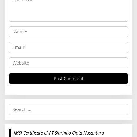
S
e
a
r
c
JMSI Certificate of PT Siarindo Cipta Nusantara
h