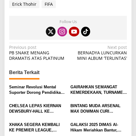
Erick Thohir
FIFA
Follow Us
P
Previous post
Next post
PB SNAKE MENANG
BERNADYA LUNCURKAN
o
DRAMATIS ATAS PLATINUM
MINI ALBUM ‘TERLINTAS’
s
t
Berita Terkait
n
Seminar Revolusi Mental
GAIRAHKAN SEMANGAT
a
Suporter Dorong Pendidikan
KEMERDEKAAN, TURNAMEN
v
dan Ekonomi
TENIS ANTAR KLUB SE-
MOJOKERTO RAYA RESMI
CHELSEA LEPAS KIERNAN
BINTANG MUDA ARSENAL
i
BERGULIR
DEWSBURY-HALL KE
MAX DOWMAN CURI
g
EVERTON, JALAN BARU
PERHATIAN DI TUR
SANG GELANDANG DIMULAI
PRAMUSIM ASIA
a
XHAKA SEGERA KEMBALI
GALAKSI 2025 DIMAS Al-
KE PREMIER LEAGUE,
Hikam Meriahkan Bantur,
t
GABUNG SUNDERLAND
Tunjukkan Bukti Nyata