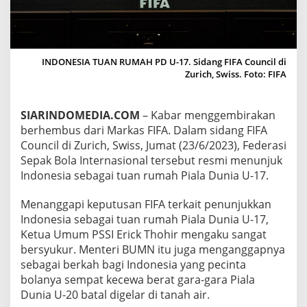
T
U
A
N
R
INDONESIA TUAN RUMAH PD U-17. Sidang FIFA Council di
U
Zurich, Swiss. Foto: FIFA
M
A
H
SIARINDOMEDIA.COM
– Kabar menggembirakan
P
berhembus dari Markas FIFA. Dalam sidang FIFA
I
A
Council di Zurich, Swiss, Jumat (23/6/2023), Federasi
L
Sepak Bola Internasional tersebut resmi menunjuk
A
Indonesia sebagai tuan rumah Piala Dunia U-17.
D
U
Menanggapi keputusan FIFA terkait penunjukkan
N
I
Indonesia sebagai tuan rumah Piala Dunia U-17,
A
Ketua Umum PSSI Erick Thohir mengaku sangat
U
bersyukur. Menteri BUMN itu juga menganggapnya
-
sebagai berkah bagi Indonesia yang pecinta
1
7
bolanya sempat kecewa berat gara-gara Piala
Dunia U-20 batal digelar di tanah air.