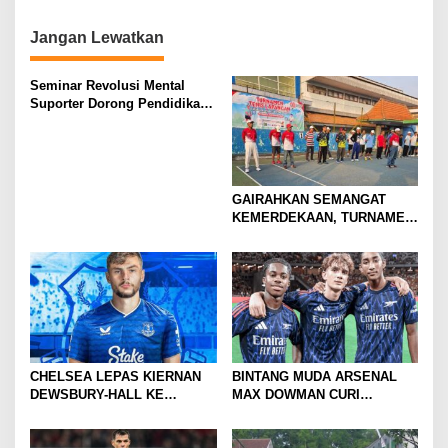
i
Pengabdian Santri
Jangan Lewatkan
o
n
Seminar Revolusi Mental
Suporter Dorong Pendidikan
dan Ekonomi
GAIRAHKAN SEMANGAT
KEMERDEKAAN, TURNAMEN
TENIS ANTAR KLUB SE-
MOJOKERTO RAYA RESMI
BERGULIR
CHELSEA LEPAS KIERNAN
BINTANG MUDA ARSENAL
DEWSBURY-HALL KE
MAX DOWMAN CURI
EVERTON, JALAN BARU
PERHATIAN DI TUR
SANG GELANDANG DIMULAI
PRAMUSIM ASIA