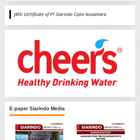
r
c
JMSI Certificate of PT Siarindo Cipta Nusantara
h
f
o
r
:
E-paper Siarindo Media