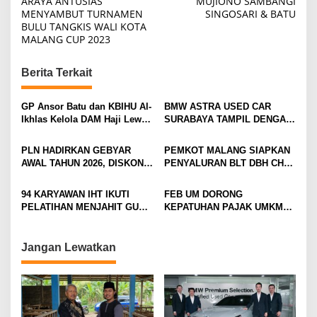
ARAYA ANTUSIAS
MUJIONO SAMBANGI
MENYAMBUT TURNAMEN
SINGOSARI & BATU
s
BULU TANGKIS WALI KOTA
t
MALANG CUP 2023
n
Berita Terkait
a
v
GP Ansor Batu dan KBIHU Al-
BMW ASTRA USED CAR
i
Ikhlas Kelola DAM Haji Lewat
SURABAYA TAMPIL DENGAN
Sobat Farm’s
WAJAH BARU, SIAP LAYANI
g
PELANGGAN DI JATIM
PLN HADIRKAN GEBYAR
PEMKOT MALANG SIAPKAN
a
DENGAN FASILITAS
AWAL TAHUN 2026, DISKON
PENYALURAN BLT DBH CHT
PREMIUM
t
TAMBAH DAYA HINGGA 50
UNTUK RIBUAN PEKERJA
PERSEN
ROKOK
i
94 KARYAWAN IHT IKUTI
FEB UM DORONG
PELATIHAN MENJAHIT GUNA
KEPATUHAN PAJAK UMKM
o
TINGKATKAN
LEWAT EDUKASI LITERASI
n
KETERAMPILAN
PAJAK
Jangan Lewatkan