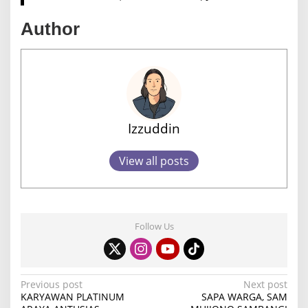
Author
Izzuddin
View all posts
Follow Us
P
Previous post
Next post
KARYAWAN PLATINUM
SAPA WARGA, SAM
o