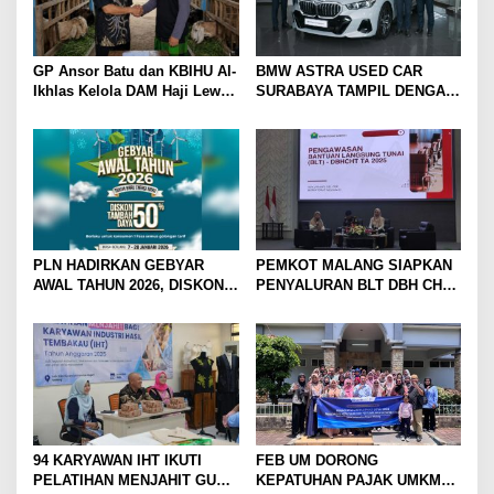
GP Ansor Batu dan KBIHU Al-
BMW ASTRA USED CAR
Ikhlas Kelola DAM Haji Lewat
SURABAYA TAMPIL DENGAN
Sobat Farm’s
WAJAH BARU, SIAP LAYANI
PELANGGAN DI JATIM
DENGAN FASILITAS
PREMIUM
PLN HADIRKAN GEBYAR
PEMKOT MALANG SIAPKAN
AWAL TAHUN 2026, DISKON
PENYALURAN BLT DBH CHT
TAMBAH DAYA HINGGA 50
UNTUK RIBUAN PEKERJA
PERSEN
ROKOK
94 KARYAWAN IHT IKUTI
FEB UM DORONG
PELATIHAN MENJAHIT GUNA
KEPATUHAN PAJAK UMKM