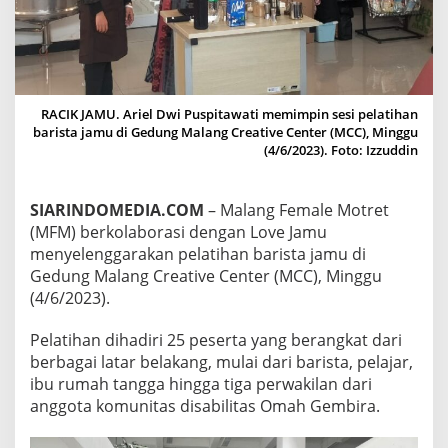
A
N
D
E
N
G
RACIK JAMU. Ariel Dwi Puspitawati memimpin sesi pelatihan
L
barista jamu di Gedung Malang Creative Center (MCC), Minggu
O
(4/6/2023). Foto: Izzuddin
V
E
J
A
SIARINDOMEDIA.COM
– Malang Female Motret
M
(MFM) berkolaborasi dengan Love Jamu
U
menyelenggarakan pelatihan barista jamu di
G
Gedung Malang Creative Center (MCC), Minggu
E
(4/6/2023).
L
A
R
Pelatihan dihadiri 25 peserta yang berangkat dari
P
berbagai latar belakang, mulai dari barista, pelajar,
E
ibu rumah tangga hingga tiga perwakilan dari
L
anggota komunitas disabilitas Omah Gembira.
A
T
I