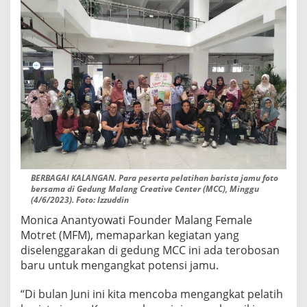
H
A
N
B
A
R
I
S
T
A
J
A
M
U
BERBAGAI KALANGAN. Para peserta pelatihan barista jamu foto
D
bersama di Gedung Malang Creative Center (MCC), Minggu
I
(4/6/2023). Foto: Izzuddin
M
C
Monica Anantyowati Founder Malang Female
C
Motret (MFM), memaparkan kegiatan yang
diselenggarakan di gedung MCC ini ada terobosan
baru untuk mengangkat potensi jamu.
“Di bulan Juni ini kita mencoba mengangkat pelatih