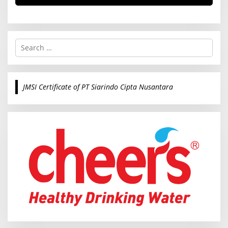
S
e
a
r
c
JMSI Certificate of PT Siarindo Cipta Nusantara
h
f
o
r
: