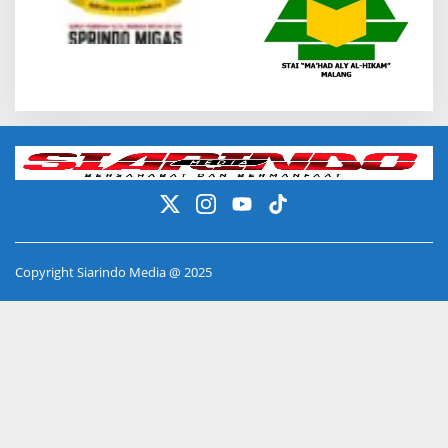
Copyright Siarindo Media @ 2025