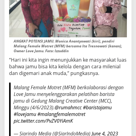
ANGKAT POTENSI JAMU. Monica Anantyowati (kiri), pendiri
Malang Female Motret (MFM) bersama Ita Tresnowati (kanan),
Owner Love Jamu. Foto: Izzuddin
“Hari ini kita ingin menunjukkan ke masyarakat luas
bahwa jamu bisa kita kelola dengan cara milenial
dan digemari anak muda,” pungkasnya.
Malang Female Motret (MFM) berkolaborasi dengan
Love Jamu menyelenggarakan pelatihan barista
jamu di Gedung Malang Creative Center (MCC),
Minggu (4/6/2023).
@rumahmcc
#baristajamu
#lovejamu
#malangfemalemotret
pic.twitter.com/PvZV0YiAmK
— Siarindo Media (@SiarIndoMedia)
June 4, 2023