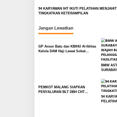
g
a
94 KARYAWAN IHT IKUTI PELATIHAN MENJAHI
TINGKATKAN KETERAMPILAN
t
i
Jangan Lewatkan
o
n
GP Ansor Batu dan KBIHU Al-Ikhlas
Kelola DAM Haji Lewat Sobat
Farm’s
BMW AST
SURABAY
WAJAH BA
PELANGG
FASILIT
PEMKOT MALANG SIAPKAN
PENYALURAN BLT DBH CHT
UNTUK RIBUAN PEKERJA ROKOK
94 KARYA
PELATIH
TINGKAT