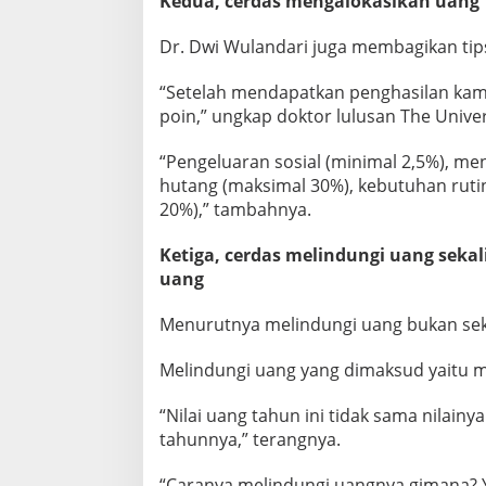
Kedua, cerdas mengalokasikan uang
Dr. Dwi Wulandari juga membagikan ti
“Setelah mendapatkan penghasilan kam
poin,” ungkap doktor lulusan The Univer
“Pengeluaran sosial (minimal 2,5%), men
hutang (maksimal 30%), kebutuhan rutin
20%),” tambahnya.
Ketiga, cerdas melindungi uang sek
uang
Menurutnya melindungi uang bukan seked
Melindungi uang yang dimaksud yaitu me
“Nilai uang tahun ini tidak sama nilain
tahunnya,” terangnya.
“Caranya melindungi uangnya gimana? Ya