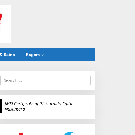
& Sains
Ragam
S
e
a
r
c
JMSI Certificate of PT Siarindo Cipta
h
Nusantara
f
o
r
: