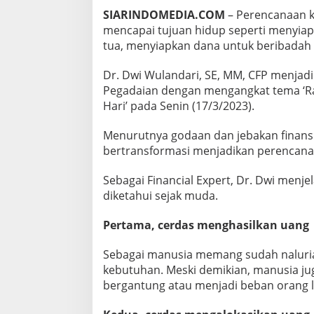
A
SIARINDOMEDIA.COM
– Perencanaan 
R
mencapai tujuan hidup seperti menyiap
I
tua, menyiapkan dana untuk beribadah h
Dr. Dwi Wulandari, SE, MM, CFP menjad
Pegadaian dengan mengangkat tema ‘Rah
Hari’ pada Senin (17/3/2023).
Menurutnya godaan dan jebakan finansi
bertransformasi menjadikan perencana
Sebagai Financial Expert, Dr. Dwi menj
diketahui sejak muda.
Pertama, cerdas menghasilkan uang
Sebagai manusia memang sudah naluri
kebutuhan. Meski demikian, manusia j
bergantung atau menjadi beban orang l