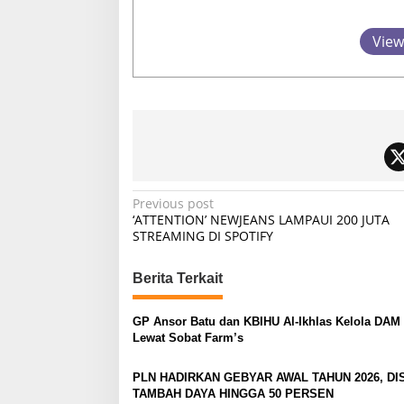
View
P
Previous post
‘ATTENTION’ NEWJEANS LAMPAUI 200 JUTA
o
STREAMING DI SPOTIFY
s
t
Berita Terkait
n
GP Ansor Batu dan KBIHU Al-Ikhlas Kelola DAM 
a
Lewat Sobat Farm’s
v
PLN HADIRKAN GEBYAR AWAL TAHUN 2026, D
i
TAMBAH DAYA HINGGA 50 PERSEN