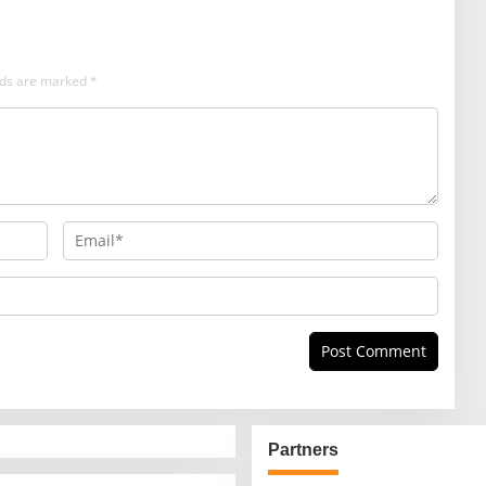
elds are marked
*
Partners