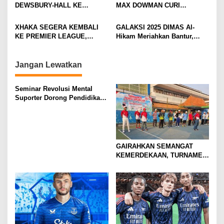
BERGULIR
DEWSBURY-HALL KE
MAX DOWMAN CURI
a
EVERTON, JALAN BARU
PERHATIAN DI TUR
t
SANG GELANDANG DIMULAI
PRAMUSIM ASIA
XHAKA SEGERA KEMBALI
GALAKSI 2025 DIMAS Al-
i
KE PREMIER LEAGUE,
Hikam Meriahkan Bantur,
GABUNG SUNDERLAND
Tunjukkan Bukti Nyata
o
Pengabdian Santri
n
Jangan Lewatkan
Seminar Revolusi Mental
Suporter Dorong Pendidikan
dan Ekonomi
GAIRAHKAN SEMANGAT
KEMERDEKAAN, TURNAMEN
TENIS ANTAR KLUB SE-
MOJOKERTO RAYA RESMI
BERGULIR