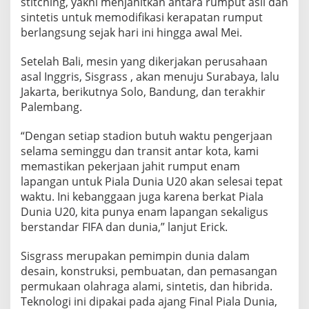
stitching, yakni menjahitkan antara rumput asli dan
R
sintetis untuk memodifikasi kerapatan rumput
F
berlangsung sejak hari ini hingga awal Mei.
I
F
A
Setelah Bali, mesin yang dikerjakan perusahaan
asal Inggris, Sisgrass , akan menuju Surabaya, lalu
Jakarta, berikutnya Solo, Bandung, dan terakhir
Palembang.
“Dengan setiap stadion butuh waktu pengerjaan
selama seminggu dan transit antar kota, kami
memastikan pekerjaan jahit rumput enam
lapangan untuk Piala Dunia U20 akan selesai tepat
waktu. Ini kebanggaan juga karena berkat Piala
Dunia U20, kita punya enam lapangan sekaligus
berstandar FIFA dan dunia,” lanjut Erick.
Sisgrass merupakan pemimpin dunia dalam
desain, konstruksi, pembuatan, dan pemasangan
permukaan olahraga alami, sintetis, dan hibrida.
Teknologi ini dipakai pada ajang Final Piala Dunia,