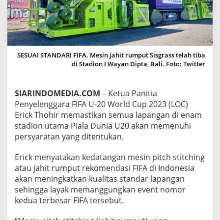
L
I
N
G
G
R
SESUAI STANDARI FIFA. Mesin jahit rumput Sisgrass telah tiba
I
di Stadion I Wayan Dipta, Bali. Foto: Twitter
S
T
I
SIARINDOMEDIA.COM
– Ketua Panitia
B
A
Penyelenggara FIFA U-20 World Cup 2023 (LOC)
,
Erick Thohir memastikan semua lapangan di enam
6
stadion utama Piala Dunia U20 akan memenuhi
L
persyaratan yang ditentukan.
A
P
A
Erick menyatakan kedatangan mesin pitch stitching
N
atau jahit rumput rekomendasi FIFA di Indonesia
G
akan meningkatkan kualitas standar lapangan
A
sehingga layak memanggungkan event nomor
N
P
kedua terbesar FIFA tersebut.
D
U