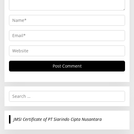
S
e
a
r
c
JMSI Certificate of PT Siarindo Cipta Nusantara
h
f
o