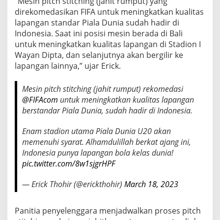
“Mesin pitch stitching (jahit rumput) yang
-
direkomedasikan FIFA untuk meningkatkan kualitas
2
lapangan standar Piala Dunia sudah hadir di
0
D
Indonesia. Saat ini posisi mesin berada di Bali
I
untuk meningkatkan kualitas lapangan di Stadion I
P
Wayan Dipta, dan selanjutnya akan bergilir ke
A
lapangan lainnya,” ujar Erick.
S
T
I
Mesin pitch stitching (jahit rumput) rekomedasi
K
@FIFAcom
untuk meningkatkan kualitas lapangan
A
berstandar Piala Dunia, sudah hadir di Indonesia.
N
P
E
Enam stadion utama Piala Dunia U20 akan
N
memenuhi syarat. Alhamdulillah berkat ajang ini,
U
Indonesia punya lapangan bola kelas dunia!
H
pic.twitter.com/8w1sjgrHPF
I
S
T
— Erick Thohir (@erickthohir)
March 18, 2023
A
N
D
Panitia penyelenggara menjadwalkan proses pitch
A