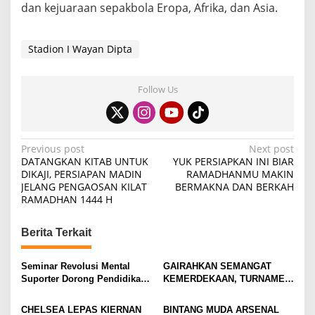
dan kejuaraan sepakbola Eropa, Afrika, dan Asia.
Stadion I Wayan Dipta
Follow Us
P
Previous post
Next post
DATANGKAN KITAB UNTUK
YUK PERSIAPKAN INI BIAR
o
DIKAJI, PERSIAPAN MADIN
RAMADHANMU MAKIN
JELANG PENGAOSAN KILAT
BERMAKNA DAN BERKAH
s
RAMADHAN 1444 H
t
n
Berita Terkait
a
v
Seminar Revolusi Mental
GAIRAHKAN SEMANGAT
Suporter Dorong Pendidikan
KEMERDEKAAN, TURNAMEN
i
dan Ekonomi
TENIS ANTAR KLUB SE-
MOJOKERTO RAYA RESMI
g
CHELSEA LEPAS KIERNAN
BINTANG MUDA ARSENAL