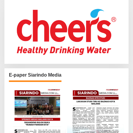
r
:
E-paper Siarindo Media