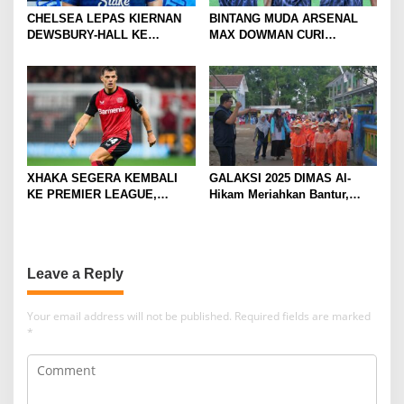
CHELSEA LEPAS KIERNAN
BINTANG MUDA ARSENAL
DEWSBURY-HALL KE
MAX DOWMAN CURI
EVERTON, JALAN BARU
PERHATIAN DI TUR
SANG GELANDANG DIMULAI
PRAMUSIM ASIA
XHAKA SEGERA KEMBALI
GALAKSI 2025 DIMAS Al-
KE PREMIER LEAGUE,
Hikam Meriahkan Bantur,
GABUNG SUNDERLAND
Tunjukkan Bukti Nyata
Pengabdian Santri
Leave a Reply
Your email address will not be published.
Required fields are marked
*