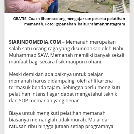
T
E
A
GRATIS. Coach Ilham sedang mengajarkan peserta pelatihan
M
memanah. Foto: @panahan_baiturrahman/Instagram
G
R
A
T
SIARINDOMEDIA.COM
– Memanah merupakan
I
salah satu orang raga yang disunnahkan oleh Nabi
S
Muhammad SAW. Memanah memiliki banyak sekali
K
manfaat bagi secara fisik maupun rohani.
A
N
L
Meski demikian ada baiknya untuk belajar
A
memanah harus didampaingi oleh ahli karena
T
termasuk benda tajam. Sehingga perlu mengikuti
I
pelatihan intensif agar dapat mengetahui teknik
H
A
dan SOP memanah yang benar.
N
M
Biaya untuk mengikuti pelatihan memanah
E
biasanya memanglah tidak murah. Mulai dari
M
ratusan ribu hingga jutaan setiap programnya.
A
N