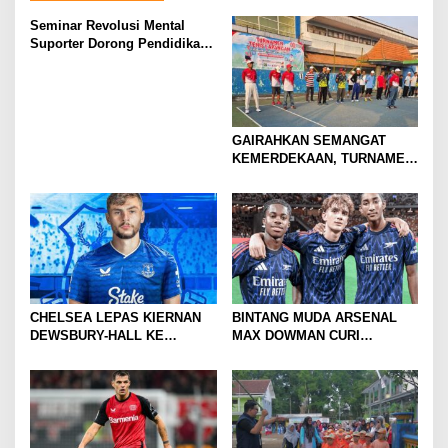
Seminar Revolusi Mental
Suporter Dorong Pendidikan
dan Ekonomi
GAIRAHKAN SEMANGAT
KEMERDEKAAN, TURNAMEN
TENIS ANTAR KLUB SE-
MOJOKERTO RAYA RESMI
BERGULIR
CHELSEA LEPAS KIERNAN
BINTANG MUDA ARSENAL
DEWSBURY-HALL KE
MAX DOWMAN CURI
EVERTON, JALAN BARU
PERHATIAN DI TUR
SANG GELANDANG DIMULAI
PRAMUSIM ASIA