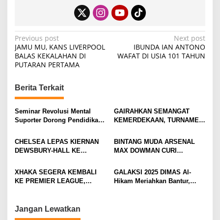
P
Previous post
Next post
JAMU MU, KANS LIVERPOOL
IBUNDA IAN ANTONO
o
BALAS KEKALAHAN DI
WAFAT DI USIA 101 TAHUN
PUTARAN PERTAMA
s
t
Berita Terkait
n
a
Seminar Revolusi Mental
GAIRAHKAN SEMANGAT
v
Suporter Dorong Pendidikan
KEMERDEKAAN, TURNAMEN
dan Ekonomi
TENIS ANTAR KLUB SE-
i
MOJOKERTO RAYA RESMI
CHELSEA LEPAS KIERNAN
BINTANG MUDA ARSENAL
BERGULIR
g
DEWSBURY-HALL KE
MAX DOWMAN CURI
EVERTON, JALAN BARU
PERHATIAN DI TUR
a
SANG GELANDANG DIMULAI
PRAMUSIM ASIA
XHAKA SEGERA KEMBALI
GALAKSI 2025 DIMAS Al-
t
KE PREMIER LEAGUE,
Hikam Meriahkan Bantur,
i
GABUNG SUNDERLAND
Tunjukkan Bukti Nyata
Pengabdian Santri
o
Jangan Lewatkan
n