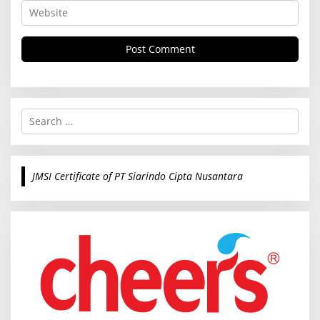
S
e
a
r
c
JMSI Certificate of PT Siarindo Cipta Nusantara
h
f
o
r
: