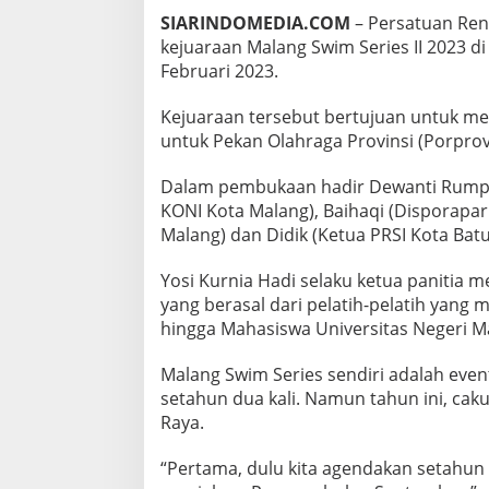
I
SIARINDOMEDIA.COM
– Persatuan Ren
2
kejuaraan Malang Swim Series II 2023 d
0
Februari 2023.
2
3
Kejuaraan tersebut bertujuan untuk men
untuk Pekan Olahraga Provinsi (Porprov)
Dalam pembukaan hadir Dewanti Rumpok
KONI Kota Malang), Baihaqi (Disporapar
Malang) dan Didik (Ketua PRSI Kota Batu
Yosi Kurnia Hadi selaku ketua panitia me
yang berasal dari pelatih-pelatih yang 
hingga Mahasiswa Universitas Negeri M
Malang Swim Series sendiri adalah eve
setahun dua kali. Namun tahun ini, cak
Raya.
“Pertama, dulu kita agendakan setahun s