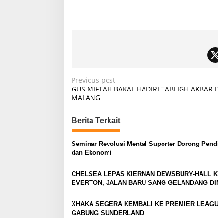
P
Previous post
GUS MIFTAH BAKAL HADIRI TABLIGH AKBAR D
o
MALANG
s
t
Berita Terkait
n
Seminar Revolusi Mental Suporter Dorong Pend
a
dan Ekonomi
v
CHELSEA LEPAS KIERNAN DEWSBURY-HALL K
i
EVERTON, JALAN BARU SANG GELANDANG DI
g
a
XHAKA SEGERA KEMBALI KE PREMIER LEAGU
GABUNG SUNDERLAND