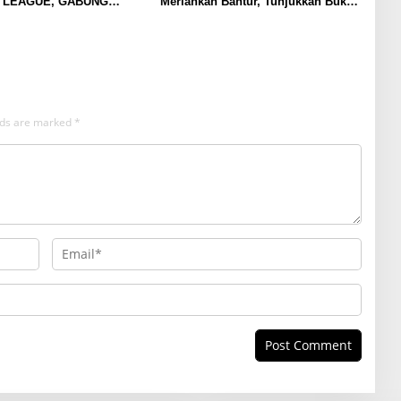
 LEAGUE, GABUNG
Meriahkan Bantur, Tunjukkan Bukti
LAND
Nyata Pengabdian Santri
elds are marked
*