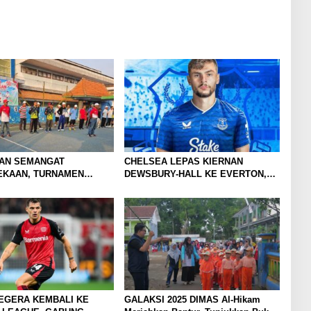
AN SEMANGAT
CHELSEA LEPAS KIERNAN
KAAN, TURNAMEN
DEWSBURY-HALL KE EVERTON,
TAR KLUB SE-
JALAN BARU SANG GELANDANG
TO RAYA RESMI
DIMULAI
R
EGERA KEMBALI KE
GALAKSI 2025 DIMAS Al-Hikam