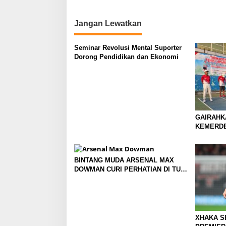
t
i
Jangan Lewatkan
o
n
Seminar Revolusi Mental Suporter
Dorong Pendidikan dan Ekonomi
GAIRAHK
KEMERDE
TENIS AN
MOJOKER
BERGULI
BINTANG MUDA ARSENAL MAX
DOWMAN CURI PERHATIAN DI TUR
PRAMUSIM ASIA
XHAKA S