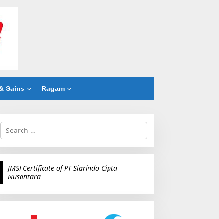
& Sains
Ragam
S
e
a
r
c
JMSI Certificate of PT Siarindo Cipta
h
Nusantara
f
o
r
: