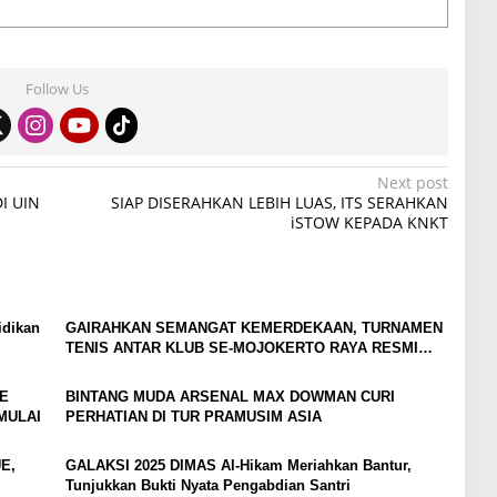
Follow Us
Next post
I UIN
SIAP DISERAHKAN LEBIH LUAS, ITS SERAHKAN
iSTOW KEPADA KNKT
idikan
GAIRAHKAN SEMANGAT KEMERDEKAAN, TURNAMEN
TENIS ANTAR KLUB SE-MOJOKERTO RAYA RESMI
BERGULIR
E
BINTANG MUDA ARSENAL MAX DOWMAN CURI
MULAI
PERHATIAN DI TUR PRAMUSIM ASIA
E,
GALAKSI 2025 DIMAS Al-Hikam Meriahkan Bantur,
Tunjukkan Bukti Nyata Pengabdian Santri