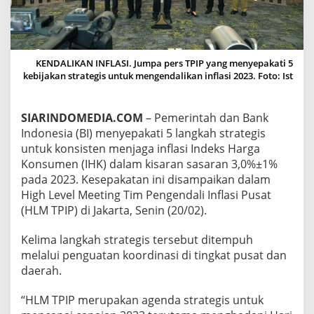
T
I
5
L
A
KENDALIKAN INFLASI. Jumpa pers TPIP yang menyepakati 5
N
kebijakan strategis untuk mengendalikan inflasi 2023. Foto: Ist
G
K
A
SIARINDOMEDIA.COM
– Pemerintah dan Bank
H
Indonesia (BI) menyepakati 5 langkah strategis
S
T
untuk konsisten menjaga inflasi Indeks Harga
R
Konsumen (IHK) dalam kisaran sasaran 3,0%±1%
A
pada 2023. Kesepakatan ini disampaikan dalam
T
High Level Meeting Tim Pengendali Inflasi Pusat
E
G
(HLM TPIP) di Jakarta, Senin (20/02).
I
S
Kelima langkah strategis tersebut ditempuh
K
melalui penguatan koordinasi di tingkat pusat dan
E
daerah.
N
D
A
“HLM TPIP merupakan agenda strategis untuk
L