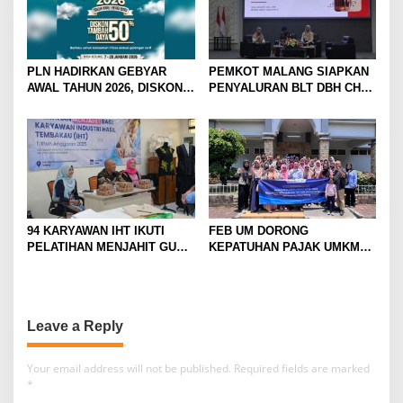
PLN HADIRKAN GEBYAR
PEMKOT MALANG SIAPKAN
AWAL TAHUN 2026, DISKON
PENYALURAN BLT DBH CHT
TAMBAH DAYA HINGGA 50
UNTUK RIBUAN PEKERJA
PERSEN
ROKOK
94 KARYAWAN IHT IKUTI
FEB UM DORONG
PELATIHAN MENJAHIT GUNA
KEPATUHAN PAJAK UMKM
TINGKATKAN
LEWAT EDUKASI LITERASI
KETERAMPILAN
PAJAK
Leave a Reply
Your email address will not be published.
Required fields are marked
*