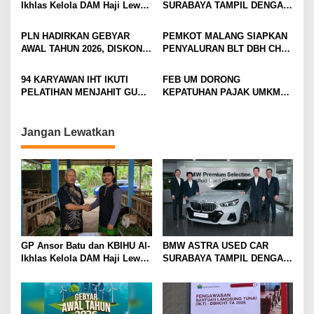
Ikhlas Kelola DAM Haji Lewat
SURABAYA TAMPIL DENGAN
i
Sobat Farm’s
WAJAH BARU, SIAP LAYANI
PELANGGAN DI JATIM
g
PLN HADIRKAN GEBYAR
PEMKOT MALANG SIAPKAN
DENGAN FASILITAS
AWAL TAHUN 2026, DISKON
PENYALURAN BLT DBH CHT
a
PREMIUM
TAMBAH DAYA HINGGA 50
UNTUK RIBUAN PEKERJA
t
PERSEN
ROKOK
94 KARYAWAN IHT IKUTI
FEB UM DORONG
i
PELATIHAN MENJAHIT GUNA
KEPATUHAN PAJAK UMKM
TINGKATKAN
LEWAT EDUKASI LITERASI
o
KETERAMPILAN
PAJAK
n
Jangan Lewatkan
GP Ansor Batu dan KBIHU Al-
BMW ASTRA USED CAR
Ikhlas Kelola DAM Haji Lewat
SURABAYA TAMPIL DENGAN
Sobat Farm’s
WAJAH BARU, SIAP LAYANI
PELANGGAN DI JATIM
DENGAN FASILITAS
PREMIUM