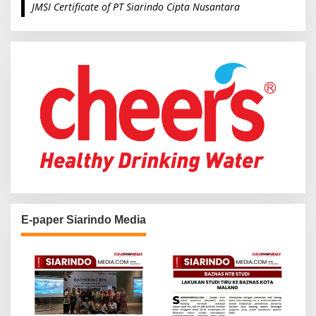
JMSI Certificate of PT Siarindo Cipta Nusantara
h
f
o
r
:
E-paper Siarindo Media