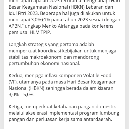
mencapai capaian 2023 terutama menghadapi Hari
I
Besar Keagamaan Nasional (HBKN) Lebaran dan
K
Idul Fitri 2023. Beberapa hal juga dilakukan untuk
A
N
mencapai 3,0%±1% pada tahun 2023 sesuai dengan
I
APBN,” ungkap Menko Airlangga pada konferensi
N
pers usai HLM TPIP.
F
L
Langkah strategis yang pertama adalah
A
S
memperkuat koordinasi kebijakan untuk menjaga
I
stabilitas makroekonomi dan mendorong
pertumbuhan ekonomi nasional.
Kedua, menjaga inflasi komponen Volatile Food
(VF), utamanya pada masa Hari Besar Keagamaan
Nasional (HBKN) sehingga berada dalam kisaran
3,0% – 5,0%.
Ketiga, memperkuat ketahanan pangan domestik
melalui akselerasi implementasi program lumbung
pangan dan perluasan kerja sama antardaerah.