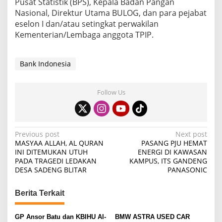
Pusat Statistik (BPS), Kepala Badan Pangan
Nasional, Direktur Utama BULOG, dan para pejabat
eselon I dan/atau setingkat perwakilan
Kementerian/Lembaga anggota TPIP.
Bank Indonesia
Follow Us
P
Previous post
Next post
MASYAA ALLAH, AL QURAN
PASANG PJU HEMAT
o
INI DITEMUKAN UTUH
ENERGI DI KAWASAN
PADA TRAGEDI LEDAKAN
KAMPUS, ITS GANDENG
s
DESA SADENG BLITAR
PANASONIC
t
n
Berita Terkait
a
v
GP Ansor Batu dan KBIHU Al-
BMW ASTRA USED CAR