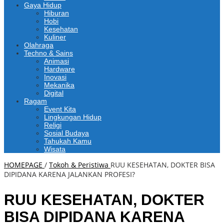
Gaya Hidup
Hiburan
Hobi
Kesehatan
Kuliner
Olahraga
Techno & Sains
Animasi
Hardware
Inovasi
Mekanika
Digital
Ragam
Event Kita
Lingkungan Hidup
Religi
Sosial Budaya
Tahukah Kamu
Wisata
HOMEPAGE
/
Tokoh & Peristiwa
RUU KESEHATAN, DOKTER BISA
DIPIDANA KARENA JALANKAN PROFESI?
RUU KESEHATAN, DOKTER
BISA DIPIDANA KARENA