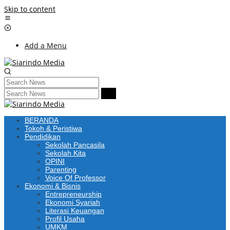
Skip to content
Add a Menu
BERANDA
Tokoh & Peristiwa
Pendidikan
Sekolah Pancasila
Sekolah Kita
OPINI
Parenting
Voice Of Professor
Ekonomi & Bisnis
Entrepreneurship
Ekonomi Syariah
Literasi Keuangan
Profil Usaha
UMKM