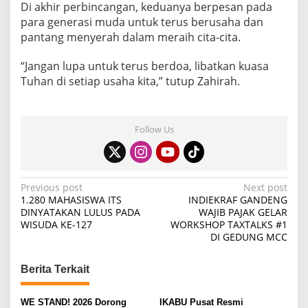
Di akhir perbincangan, keduanya berpesan pada
para generasi muda untuk terus berusaha dan
pantang menyerah dalam meraih cita-cita.
“Jangan lupa untuk terus berdoa, libatkan kuasa
Tuhan di setiap usaha kita,” tutup Zahirah.
Follow Us
P
Previous post
Next post
1.280 MAHASISWA ITS
INDIEKRAF GANDENG
o
DINYATAKAN LULUS PADA
WAJIB PAJAK GELAR
WISUDA KE-127
WORKSHOP TAXTALKS #1
s
DI GEDUNG MCC
t
n
Berita Terkait
a
v
WE STAND! 2026 Dorong
IKABU Pusat Resmi