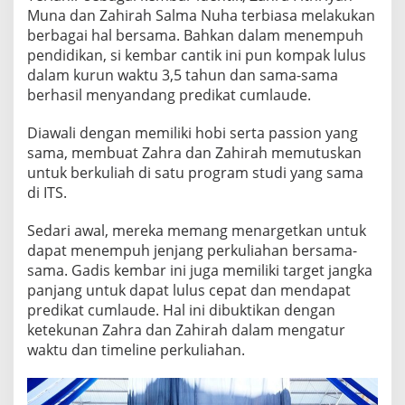
L
Muna dan Zahirah Salma Nuha terbiasa melakukan
U
berbagai hal bersama. Bahkan dalam menempuh
S
pendidikan, si kembar cantik ini pun kompak lulus
C
dalam kurun waktu 3,5 tahun dan sama-sama
U
M
berhasil menyandang predikat cumlaude.
L
A
Diawali dengan memiliki hobi serta passion yang
U
sama, membuat Zahra dan Zahirah memutuskan
D
untuk berkuliah di satu program studi yang sama
E
di ITS.
Sedari awal, mereka memang menargetkan untuk
dapat menempuh jenjang perkuliahan bersama-
sama. Gadis kembar ini juga memiliki target jangka
panjang untuk dapat lulus cepat dan mendapat
predikat cumlaude. Hal ini dibuktikan dengan
ketekunan Zahra dan Zahirah dalam mengatur
waktu dan timeline perkuliahan.