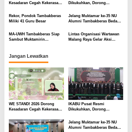
Kesadaran Cegah Kekerasan
Dikukuhkan, Dorong
i
Seksual
Kemandirian Ekonomi
Alumni
g
Rekor, Pondok Tambakberas
Jelang Muktamar ke-35 NU
Miliki 41 Guru Besar
Alumni Tambakberas Bedah
a
Buku
t
MA-UWH Tambakberas Siap
Lintas Organisasi Wartawan
i
Sambut Muktamirin
Malang Raya Gelar Aksi
Muktamar NU
Protes “Kami Bukan Londo
o
Ireng”
n
Jangan Lewatkan
WE STAND! 2026 Dorong
IKABU Pusat Resmi
Kesadaran Cegah Kekerasan
Dikukuhkan, Dorong
Seksual
Kemandirian Ekonomi
Alumni
Jelang Muktamar ke-35 NU
Alumni Tambakberas Bedah