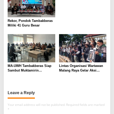
Buku
Rekor, Pondok Tambakberas
Miliki 41 Guru Besar
MA-UWH Tambakberas Siap
Lintas Organisasi Wartawan
Sambut Muktamirin
Malang Raya Gelar Aksi
Muktamar NU
Protes “Kami Bukan Londo
Ireng”
Leave a Reply
Your email address will not be published.
Required fields are marked
*