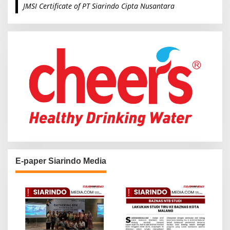
JMSI Certificate of PT Siarindo Cipta Nusantara
h
f
o
r
:
E-paper Siarindo Media