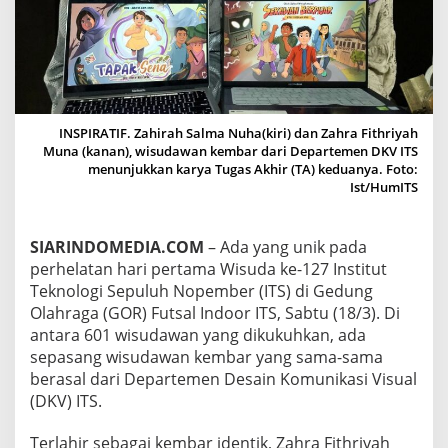
A
T
I
F
,
M
A
INSPIRATIF. Zahirah Salma Nuha(kiri) dan Zahra Fithriyah
H
Muna (kanan), wisudawan kembar dari Departemen DKV ITS
A
menunjukkan karya Tugas Akhir (TA) keduanya. Foto:
S
Ist/HumITS
I
S
W
A
SIARINDOMEDIA.COM
– Ada yang unik pada
K
perhelatan hari pertama Wisuda ke-127 Institut
E
Teknologi Sepuluh Nopember (ITS) di Gedung
M
Olahraga (GOR) Futsal Indoor ITS, Sabtu (18/3). Di
B
antara 601 wisudawan yang dikukuhkan, ada
A
R
sepasang wisudawan kembar yang sama-sama
I
berasal dari Departemen Desain Komunikasi Visual
T
(DKV) ITS.
S
L
Terlahir sebagai kembar identik, Zahra Fithriyah
U