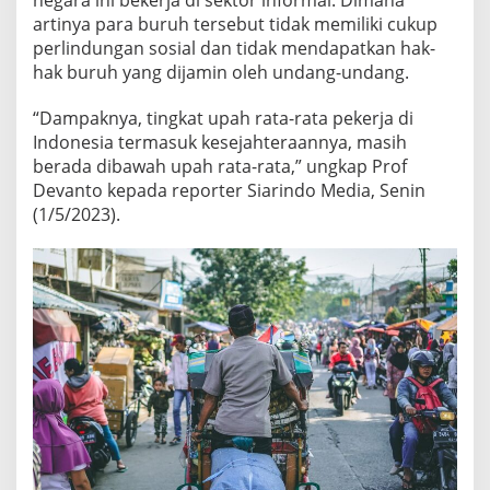
O
artinya para buruh tersebut tidak memiliki cukup
S
perlindungan sosial dan tidak mendapatkan hak-
I
hak buruh yang dijamin oleh undang-undang.
A
L
T
“Dampaknya, tingkat upah rata-rata pekerja di
E
Indonesia termasuk kesejahteraannya, masih
R
berada dibawah upah rata-rata,” ungkap Prof
H
Devanto kepada reporter Siarindo Media, Senin
A
D
(1/5/2023).
A
P
B
U
R
U
H