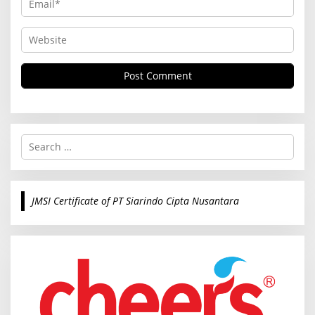
S
e
a
r
c
JMSI Certificate of PT Siarindo Cipta Nusantara
h
f
o
r
: