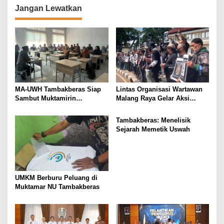
n
Jangan Lewatkan
MA-UWH Tambakberas Siap
Lintas Organisasi Wartawan
Sambut Muktamirin
Malang Raya Gelar Aksi
Muktamar NU
Protes “Kami Bukan Londo
Ireng”
Tambakberas: Menelisik
Sejarah Memetik Uswah
UMKM Berburu Peluang di
Muktamar NU Tambakberas