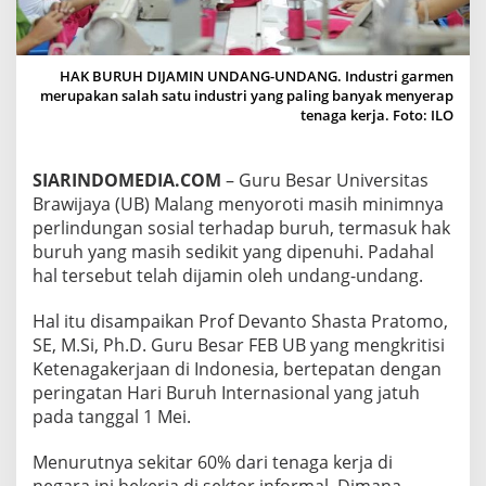
R
O
T
I
HAK BURUH DIJAMIN UNDANG-UNDANG. Industri garmen
M
merupakan salah satu industri yang paling banyak menyerap
I
tenaga kerja. Foto: ILO
N
I
M
SIARINDOMEDIA.COM
– Guru Besar Universitas
N
Brawijaya (UB) Malang menyoroti masih minimnya
Y
A
perlindungan sosial terhadap buruh, termasuk hak
P
buruh yang masih sedikit yang dipenuhi. Padahal
E
hal tersebut telah dijamin oleh undang-undang.
R
L
Hal itu disampaikan Prof Devanto Shasta Pratomo,
I
N
SE, M.Si, Ph.D. Guru Besar FEB UB yang mengkritisi
D
Ketenagakerjaan di Indonesia, bertepatan dengan
U
peringatan Hari Buruh Internasional yang jatuh
N
pada tanggal 1 Mei.
G
A
N
Menurutnya sekitar 60% dari tenaga kerja di
S
negara ini bekerja di sektor informal. Dimana