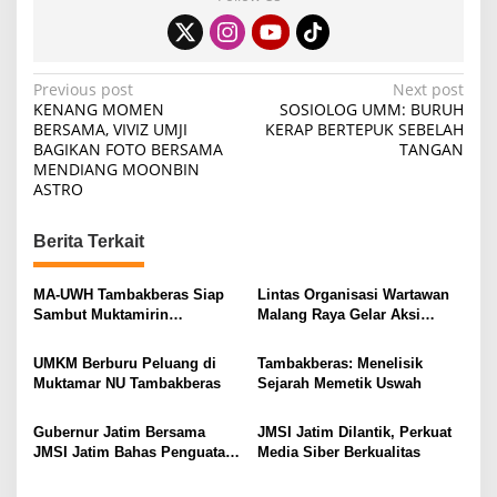
P
Previous post
Next post
KENANG MOMEN
SOSIOLOG UMM: BURUH
o
BERSAMA, VIVIZ UMJI
KERAP BERTEPUK SEBELAH
BAGIKAN FOTO BERSAMA
TANGAN
s
MENDIANG MOONBIN
t
ASTRO
n
Berita Terkait
a
v
MA-UWH Tambakberas Siap
Lintas Organisasi Wartawan
i
Sambut Muktamirin
Malang Raya Gelar Aksi
Muktamar NU
Protes “Kami Bukan Londo
g
Ireng”
UMKM Berburu Peluang di
Tambakberas: Menelisik
a
Muktamar NU Tambakberas
Sejarah Memetik Uswah
t
i
Gubernur Jatim Bersama
JMSI Jatim Dilantik, Perkuat
JMSI Jatim Bahas Penguatan
Media Siber Berkualitas
o
Media Berkualitas