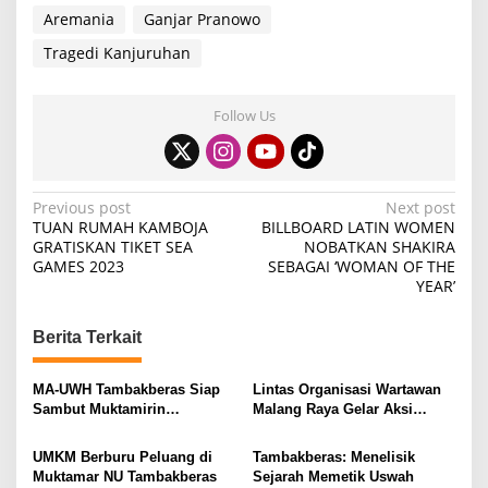
Aremania
Ganjar Pranowo
Tragedi Kanjuruhan
Follow Us
P
Previous post
Next post
TUAN RUMAH KAMBOJA
BILLBOARD LATIN WOMEN
o
GRATISKAN TIKET SEA
NOBATKAN SHAKIRA
GAMES 2023
SEBAGAI ‘WOMAN OF THE
s
YEAR’
t
n
Berita Terkait
a
v
MA-UWH Tambakberas Siap
Lintas Organisasi Wartawan
Sambut Muktamirin
Malang Raya Gelar Aksi
i
Muktamar NU
Protes “Kami Bukan Londo
Ireng”
g
UMKM Berburu Peluang di
Tambakberas: Menelisik
Muktamar NU Tambakberas
Sejarah Memetik Uswah