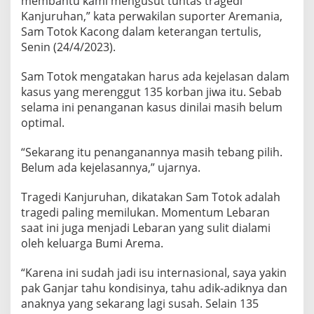
membantu kami mengusut tuntas tragedi
S
Kanjuruhan,” kata perwakilan suporter Aremania,
U
Sam Totok Kacong dalam keterangan tertulis,
T
T
Senin (24/4/2023).
U
N
Sam Totok mengatakan harus ada kejelasan dalam
T
kasus yang merenggut 135 korban jiwa itu. Sebab
A
selama ini penanganan kasus dinilai masih belum
S
T
optimal.
R
A
“Sekarang itu penanganannya masih tebang pilih.
G
Belum ada kejelasannya,” ujarnya.
E
D
Tragedi Kanjuruhan, dikatakan Sam Totok adalah
I
K
tragedi paling memilukan. Momentum Lebaran
A
saat ini juga menjadi Lebaran yang sulit dialami
N
oleh keluarga Bumi Arema.
J
U
“Karena ini sudah jadi isu internasional, saya yakin
R
U
pak Ganjar tahu kondisinya, tahu adik-adiknya dan
H
anaknya yang sekarang lagi susah. Selain 135
A