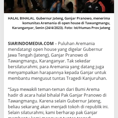
J
A
R
P
HALAL BIHALAL. Gubernur Jateng, Ganjar Pranowo, menerima
R
komunitas Aremania di open house di Tawangmangu,
A
Karanganyar, Senin (24/4/2023). Foto: Ist/Humas Prov Jateng
N
O
W
SIARINDOMEDIA.COM
– Puluhan Aremania
O
mendatangi open house yang digelar Gubernur
,
A
Jawa Tengah (Jateng), Ganjar Pranowo di
R
Tawangmangu, Karanganyar. Tak sekedar
E
bersilaturahmi, para Aremania yang datang juga
M
menyampaikan harapannya kepada Ganjar untuk
A
membantu mengusut tuntas Tragedi Kanjuruhan.
N
I
A
“Saya mewakili teman-teman dari Bumi Arema
T
hadir di acara halal bihalal Pak Ganjar Pranowo di
I
Tawangmangu. Karena selain Gubernur Jateng,
T
beliau sekarang akan menjadi tokoh di republik ini.
I
P
Selain silaturahmi, kami berharap pak Ganjar
U