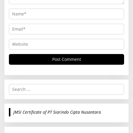
S
e
a
r
c
JMSI Certificate of PT Siarindo Cipta Nusantara
h
f
o
r