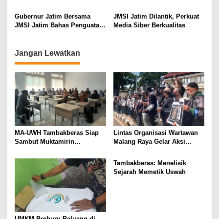
a
t
Gubernur Jatim Bersama
JMSI Jatim Dilantik, Perkuat
i
JMSI Jatim Bahas Penguatan
Media Siber Berkualitas
Media Berkualitas
o
n
Jangan Lewatkan
MA-UWH Tambakberas Siap
Lintas Organisasi Wartawan
Sambut Muktamirin
Malang Raya Gelar Aksi
Muktamar NU
Protes “Kami Bukan Londo
Ireng”
Tambakberas: Menelisik
Sejarah Memetik Uswah
UMKM Berburu Peluang di