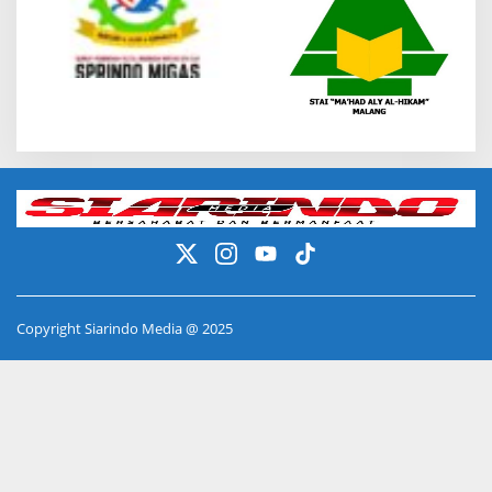
Copyright Siarindo Media @ 2025