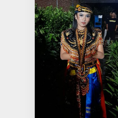
R
N
I
A
S
A
R
I
,
C
I
N
T
A
M
A
T
I
P
A
D
A
D
U
N