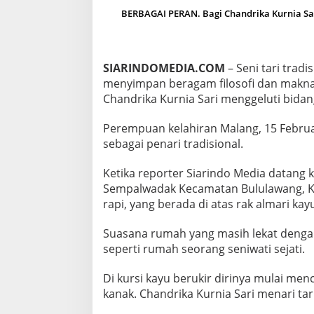
I
BERBAGAI PERAN. Bagi Chandrika Kurnia Sari
A
S
E
N
SIARINDOMEDIA.COM
– Seni tari trad
I
menyimpan beragam filosofi dan makna
T
A
Chandrika Kurnia Sari menggeluti bidang 
R
I
Perempuan kelahiran Malang, 15 Februar
T
sebagai penari tradisional.
R
A
D
Ketika reporter Siarindo Media datang 
I
Sempalwadak Kecamatan Bululawang, Kab
S
rapi, yang berada di atas rak almari kay
I
O
Suasana rumah yang masih lekat deng
N
A
seperti rumah seorang seniwati sejati.
L
Di kursi kayu berukir dirinya mulai me
kanak. Chandrika Kurnia Sari menari tari