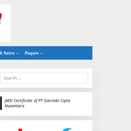
& Sains
Ragam
S
e
a
r
c
JMSI Certificate of PT Siarindo Cipta
h
Nusantara
f
o
r
: