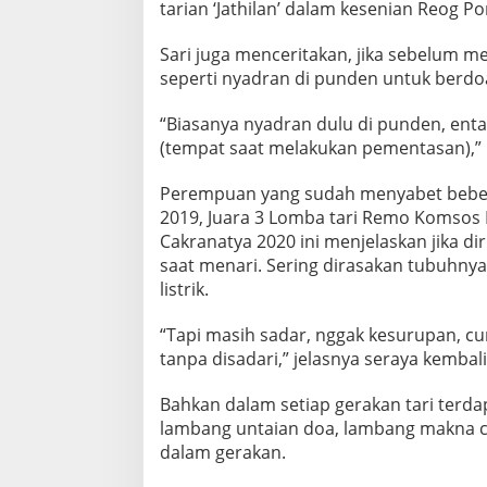
tarian ‘Jathilan’ dalam kesenian Reog P
Sari juga menceritakan, jika sebelum m
seperti nyadran di punden untuk berd
“Biasanya nyadran dulu di punden, ent
(tempat saat melakukan pementasan),” 
Perempuan yang sudah menyabet bebera
2019, Juara 3 Lomba tari Remo Komsos M
Cakranatya 2020 ini menjelaskan jika 
saat menari. Sering dirasakan tubuhnya s
listrik.
“Tapi masih sadar, nggak kesurupan, cu
tanpa disadari,” jelasnya seraya kembali
Bahkan dalam setiap gerakan tari terda
lambang untaian doa, lambang makna c
dalam gerakan.