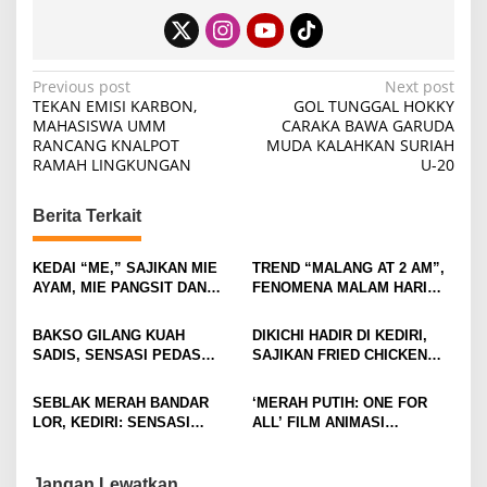
P
Previous post
Next post
TEKAN EMISI KARBON,
GOL TUNGGAL HOKKY
o
MAHASISWA UMM
CARAKA BAWA GARUDA
RANCANG KNALPOT
MUDA KALAHKAN SURIAH
s
RAMAH LINGKUNGAN
U-20
t
n
Berita Terkait
a
v
KEDAI “ME,” SAJIKAN MIE
TREND “MALANG AT 2 AM”,
AYAM, MIE PANGSIT DAN
FENOMENA MALAM HARI
i
MIE NDOWER HANYA 8 RIBU
KOTA MALANG DI
SAJA
KALANGAN ANAK MUDA
g
BAKSO GILANG KUAH
DIKICHI HADIR DI KEDIRI,
SADIS, SENSASI PEDAS
SAJIKAN FRIED CHICKEN
a
MEMBAKAR MULUT DENGAN
MULAI RP10 RIBUAN
t
GORENG USUS CRISPY
SEBLAK MERAH BANDAR
‘MERAH PUTIH: ONE FOR
IKONIKNYA
i
LOR, KEDIRI: SENSASI
ALL’ FILM ANIMASI
PEDAS GURIH DENGAN
BERTEMA KEBANGSAAN
o
HARGA TERJANGKAU
DIKRITIK BANYAK NETIZEN
Jangan Lewatkan