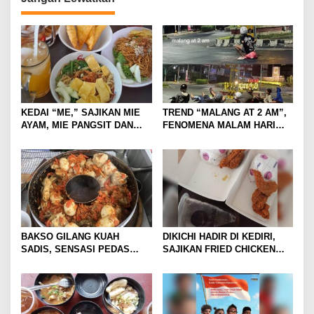
n
KEDAI “ME,” SAJIKAN MIE
TREND “MALANG AT 2 AM”,
AYAM, MIE PANGSIT DAN
FENOMENA MALAM HARI
MIE NDOWER HANYA 8 RIBU
KOTA MALANG DI
SAJA
KALANGAN ANAK MUDA
BAKSO GILANG KUAH
DIKICHI HADIR DI KEDIRI,
SADIS, SENSASI PEDAS
SAJIKAN FRIED CHICKEN
MEMBAKAR MULUT DENGAN
MULAI RP10 RIBUAN
GORENG USUS CRISPY
IKONIKNYA