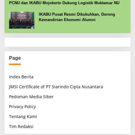
PCNU dan IKABU Mojokerto Dukung Logistik Muktamar NU
IKABU Pusat Resmi Dikukuhkan, Dorong
Kemandirian Ekonomi Alumni
Page
Index Berita
JMSI Certificate of PT Siarindo Cipta Nusantara
Pedoman Media Siber
Privacy Policy
Tentang Kami
Tim Redaksi