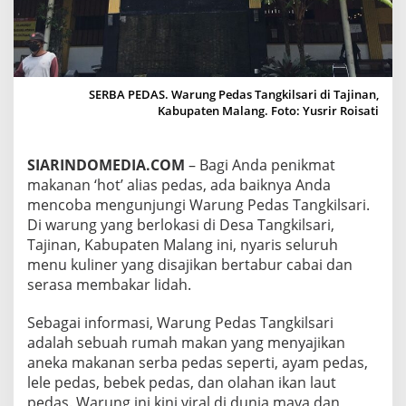
W
A
R
U
N
G
SERBA PEDAS. Warung Pedas Tangkilsari di Tajinan,
P
Kabupaten Malang. Foto: Yusrir Roisati
E
D
A
SIARINDOMEDIA.COM
– Bagi Anda penikmat
S
makanan ‘hot’ alias pedas, ada baiknya Anda
T
mencoba mengunjungi Warung Pedas Tangkilsari.
A
N
Di warung yang berlokasi di Desa Tangkilsari,
G
Tajinan, Kabupaten Malang ini, nyaris seluruh
K
menu kuliner yang disajikan bertabur cabai dan
I
serasa membakar lidah.
L
S
A
Sebagai informasi, Warung Pedas Tangkilsari
R
adalah sebuah rumah makan yang menyajikan
I
aneka makanan serba pedas seperti, ayam pedas,
lele pedas, bebek pedas, dan olahan ikan laut
pedas. Warung ini kini viral di dunia maya dan