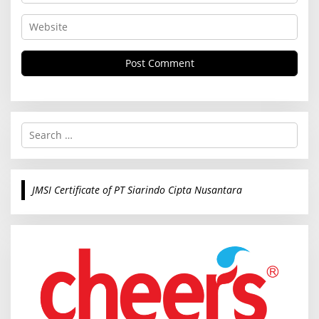
S
e
a
r
c
JMSI Certificate of PT Siarindo Cipta Nusantara
h
f
o
r
: